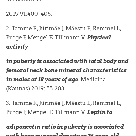
2019;91:400–405.
2. Tamme R, Jürimäe J, Mäestu E, Remmel L,
Purge P, Mengel E, Tillmann V.
Physical
activity
in puberty is associated with total body and
femoral neck bone mineral characteristics
in males at 18 years of age
. Medicina
(Kaunas) 2019; 55, 203.
3. Tamme R, Jürimäe J, Mäestu E, Remmel L,
Purge P, Mengel E, Tillmann V.
Leptin to
adiponectin ratio in puberty is associated
with bone mineral density in 18-year-old