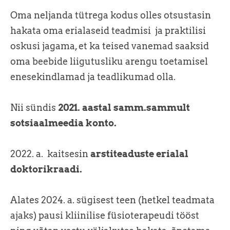
Oma neljanda tütrega kodus olles otsustasin
hakata oma erialaseid teadmisi ja praktilisi
oskusi jagama, et ka teised vanemad saaksid
oma beebide liigutusliku arengu toetamisel
enesekindlamad ja teadlikumad olla.
Nii sündis
2021. aastal samm.sammult
sotsiaalmeedia konto.
2022. a. kaitsesin
arstiteaduste erialal
doktorikraadi.
Alates 2024. a. sügisest teen (hetkel teadmata
ajaks) pausi kliinilise füsioterapeudi tööst