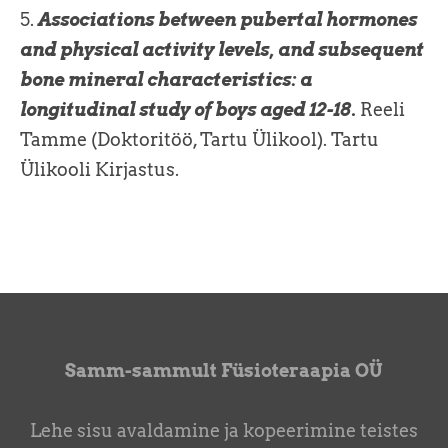
5.
Associations between pubertal hormones
and physical activity levels, and subsequent
bone mineral characteristics: a
longitudinal study of boys aged 12-18.
Reeli
Tamme (Doktoritöö, Tartu Ülikool). Tartu
Ülikooli Kirjastus.
Samm-sammult Füsioteraapia OÜ
Lehe sisu avaldamine ja kopeerimine teistes