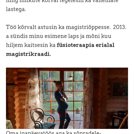
ning imikute kõrval tegelesin ka vanemate
lastega.
Töö kõrvalt astusin ka magistriõppesse. 2013.
a sündis minu esimene laps ja mõni kuu
hiljem kaitsesin ka
füsioteraapia erialal
magistrikraadi.
Oma igapäevatöös aga ka sõpradele-