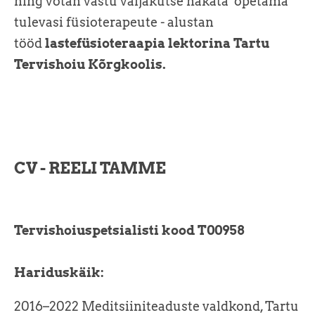
ning võtan vastu väljakutse hakata õpetama
tulevasi füsioterapeute - alustan
tööd
lastefüsioteraapia lektorina Tartu
Tervishoiu Kõrgkoolis.
CV - REELI TAMME
Tervishoiuspetsialisti kood T00958
Hariduskäik:
2016–2022 Meditsiiniteaduste valdkond, Tartu