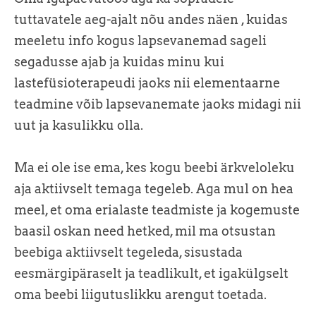
tuttavatele aeg-ajalt nõu andes näen , kuidas
meeletu info kogus lapsevanemad sageli
segadusse ajab ja kuidas minu kui
lastefüsioterapeudi jaoks nii elementaarne
teadmine võib lapsevanemate jaoks midagi nii
uut ja kasulikku olla.
Ma ei ole ise ema, kes kogu beebi ärkveloleku
aja aktiivselt temaga tegeleb. Aga mul on hea
meel, et oma erialaste teadmiste ja kogemuste
baasil oskan need hetked, mil ma otsustan
beebiga aktiivselt tegeleda, sisustada
eesmärgipäraselt ja teadlikult, et igakülgselt
oma beebi liigutuslikku arengut toetada.