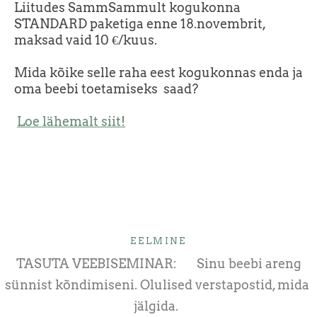
Liitudes SammSammult kogukonna
STANDARD paketiga enne 18.novembrit,
maksad vaid 10 €/kuus.
Mida kõike selle raha eest kogukonnas enda ja
oma beebi toetamiseks saad?
Loe lähemalt siit!
EELMINE
TASUTA VEEBISEMINAR: Sinu beebi areng
sünnist kõndimiseni. Olulised verstapostid, mida
jälgida.