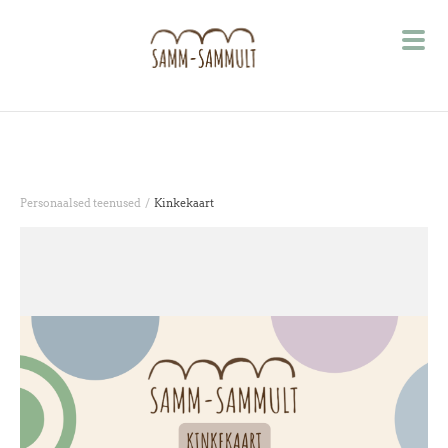
/
Personaalsed teenused
Kinkekaart